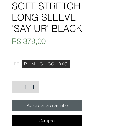
SOFT STRETCH
LONG SLEEVE
'SAY UR' BLACK
Preço
R$ 379,00
Tamanho
*
PP
P
M
G
GG
XXG
Quantidade
*
Adicionar ao carrinho
Comprar