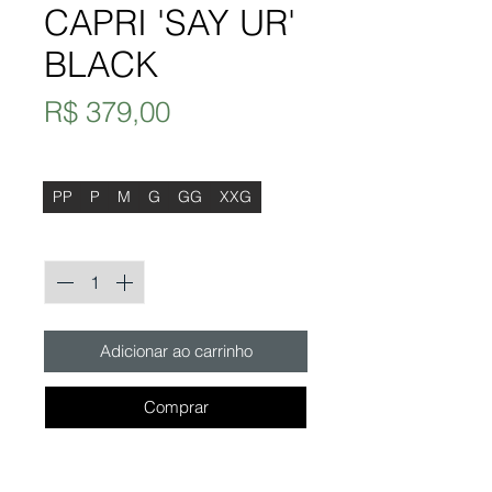
CAPRI 'SAY UR'
BLACK
Preço
R$ 379,00
Tamanho
*
PP
P
M
G
GG
XXG
Quantidade
*
Adicionar ao carrinho
Comprar