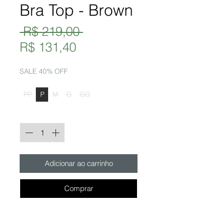
Bra Top - Brown
Preço
 R$ 219,00 
Preço
normal
R$ 131,40
promocional
SALE 40% OFF
Tamanho
*
PP
P
M
G
GG
Quantidade
*
Adicionar ao carrinho
Comprar