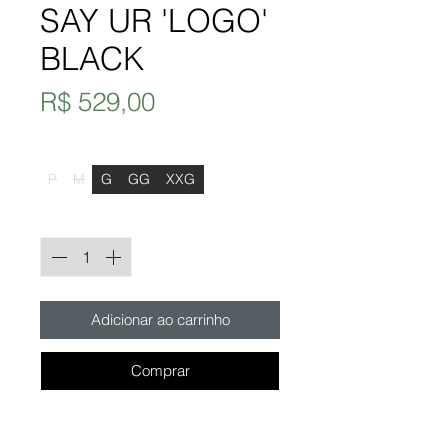
SAY UR 'LOGO'
BLACK
Preço
R$ 529,00
Tamanho
*
P
M
G
GG
XXG
Quantidade
*
Adicionar ao carrinho
Comprar