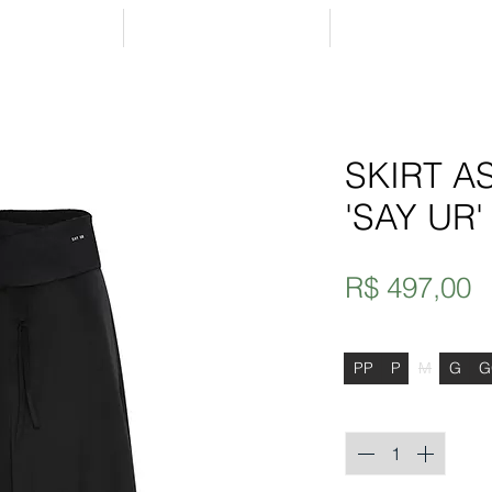
RCHIVE
ABOUT
STOCKISTS
SKIRT A
'SAY UR
P
R$ 497,00
Tamanho
*
PP
P
M
G
G
Quantidade
*