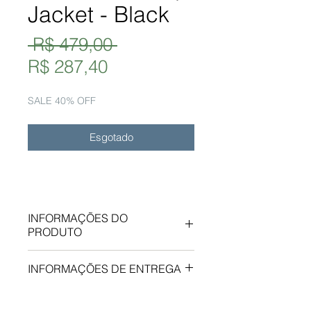
Jacket - Black
Preço
 R$ 479,00 
Preço
normal
R$ 287,40
promocional
SALE 40% OFF
Esgotado
INFORMAÇÕES DO
PRODUTO
Jaqueta tricot zíper SAY UR -
INFORMAÇÕES DE ENTREGA
preto
Zíper ykk com 2 cursores/Ykk
As peças serão postadas entre 3
zipper with 2 pullers Puxador de