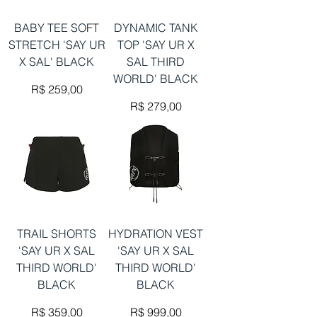
BABY TEE SOFT
DYNAMIC TANK
STRETCH 'SAY UR
TOP 'SAY UR X
X SAL' BLACK
SAL THIRD
WORLD' BLACK
Preço
R$ 259,00
Preço
R$ 279,00
TRAIL SHORTS
HYDRATION VEST
'SAY UR X SAL
'SAY UR X SAL
THIRD WORLD'
THIRD WORLD'
BLACK
BLACK
Preço
Preço
R$ 359,00
R$ 999,00