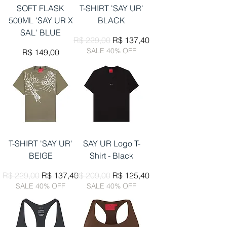
SOFT FLASK
T-SHIRT 'SAY UR'
500ML 'SAY UR X
BLACK
SAL' BLUE
Preço normal
Preço promocional
R$ 229,00
R$ 137,40
SALE 40% OFF
Preço
R$ 149,00
T-SHIRT 'SAY UR'
SAY UR Logo T-
BEIGE
Shirt - Black
Preço normal
Preço promocional
Preço normal
Preço promocional
R$ 229,00
R$ 137,40
R$ 209,00
R$ 125,40
SALE 40% OFF
SALE 40% OFF