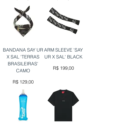
BANDANA SAY UR
ARM SLEEVE 'SAY
X SAL 'TERRAS
UR X SAL' BLACK
BRASILEIRAS'
Preço
R$ 199,00
CAMO
Preço
R$ 129,00